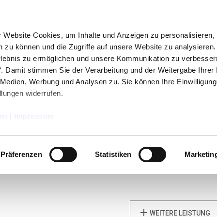
 Website Cookies, um Inhalte und Anzeigen zu personalisieren,
te wählen Sie Ihren Fahrzeugtyp
en zu können und die Zugriffe auf unsere Website zu analysieren
rlebnis zu ermöglichen und unsere Kommunikation zu verbessern
bieten zusätzliche Leistungen an, für die derzeit keine Online-T
Damit stimmen Sie der Verarbeitung und der Weitergabe Ihrer
tion, um weitere Informationen zu erhalten.
 Medien, Werbung und Analysen zu. Sie können Ihre Einwilligung
llungen widerrufen.
PKW
Anhänger
en
|
Impressum
Wohnfahrzeuge
Nutzfahrzeuge
Präferenzen
Statistiken
Marketin
add
WEITERE LEISTUNG