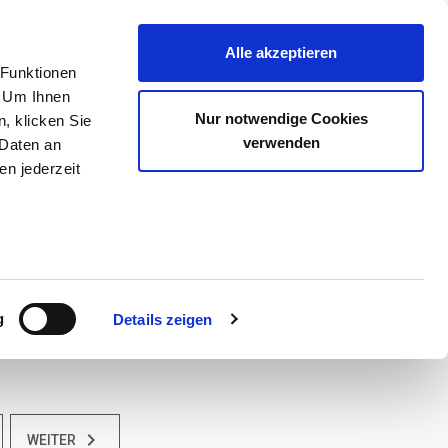
Alle akzeptieren
 Funktionen
. Um Ihnen
Nur notwendige Cookies
, klicken Sie
erminierung möglich ist. Bitte kontaktieren Sie die DEKRA
verwenden
 Daten an
en jederzeit
Motorrad
g
Details zeigen
keyboard_arrow_right
WEITER