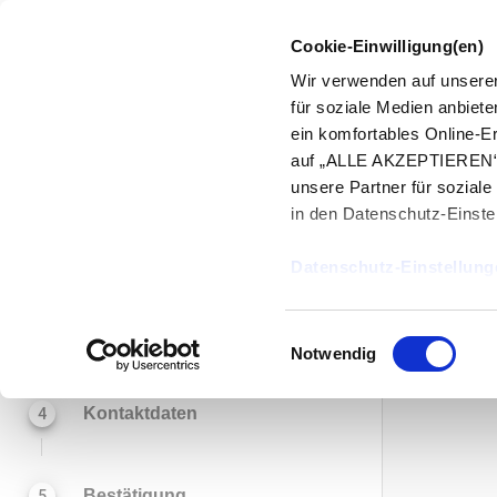
Cookie-Einwilligung(en)
Wir verwenden auf unserer
Bit
für soziale Medien anbiet
ein komfortables Online-E
Wir 
auf „ALLE AKZEPTIEREN“. 
Leistung
1
Loka
unsere Partner für soziale
in den Datenschutz-Einste
Standort
2
Datenschutz-Einstellung
Datum & Uhrzeit
3
Einwilligungsauswahl
Notwendig
Kontaktdaten
4
Bestätigung
5