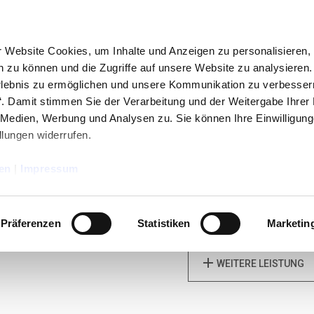
 Website Cookies, um Inhalte und Anzeigen zu personalisieren,
te wählen Sie Ihren Fahrzeugtyp
en zu können und die Zugriffe auf unsere Website zu analysieren
rlebnis zu ermöglichen und unsere Kommunikation zu verbessern
PKW
Anhänger
Damit stimmen Sie der Verarbeitung und der Weitergabe Ihrer
 Medien, Werbung und Analysen zu. Sie können Ihre Einwilligung
llungen widerrufen.
Oldtimer
Wohnfahrzeuge
en
|
Impressum
Präferenzen
Statistiken
Marketin
add
WEITERE LEISTUNG