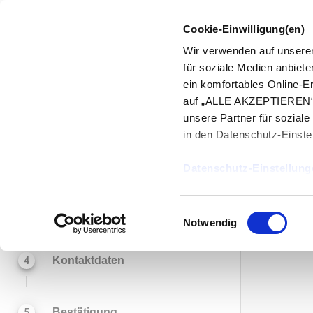
Cookie-Einwilligung(en)
Wir verwenden auf unserer
Bit
für soziale Medien anbiet
ein komfortables Online-E
auf „ALLE AKZEPTIEREN“. 
Leistung
1
unsere Partner für soziale
in den Datenschutz-Einste
Standort
2
Datenschutz-Einstellung
Datum & Uhrzeit
3
Einwilligungsauswahl
Notwendig
Kontaktdaten
4
Bestätigung
5